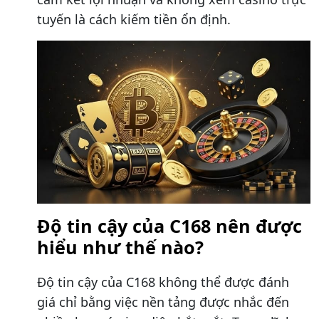
tuyến là cách kiếm tiền ổn định.
Độ tin cậy của C168 nên được
hiểu như thế nào?
Độ tin cậy của C168 không thể được đánh
giá chỉ bằng việc nền tảng được nhắc đến