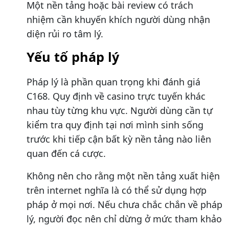
Một nền tảng hoặc bài review có trách
nhiệm cần khuyến khích người dùng nhận
diện rủi ro tâm lý.
Yếu tố pháp lý
Pháp lý là phần quan trọng khi đánh giá
C168. Quy định về casino trực tuyến khác
nhau tùy từng khu vực. Người dùng cần tự
kiểm tra quy định tại nơi mình sinh sống
trước khi tiếp cận bất kỳ nền tảng nào liên
quan đến cá cược.
Không nên cho rằng một nền tảng xuất hiện
trên internet nghĩa là có thể sử dụng hợp
pháp ở mọi nơi. Nếu chưa chắc chắn về pháp
lý, người đọc nên chỉ dừng ở mức tham khảo