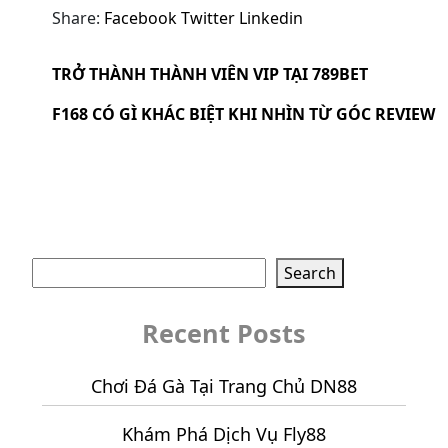
Share:
Facebook
Twitter
Linkedin
TRỞ THÀNH THÀNH VIÊN VIP TẠI 789BET
F168 CÓ GÌ KHÁC BIỆT KHI NHÌN TỪ GÓC REVIEW
Search
Search
Recent Posts
Chơi Đá Gà Tại Trang Chủ DN88
Khám Phá Dịch Vụ Fly88