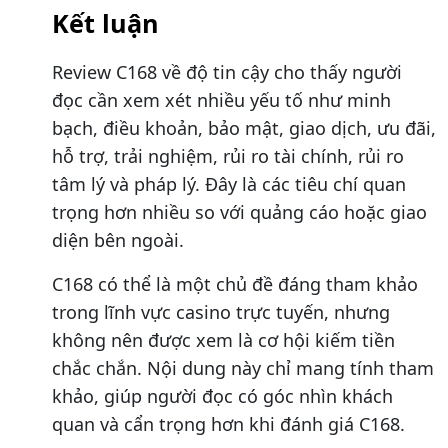
Kết luận
Review C168 về độ tin cậy cho thấy người
đọc cần xem xét nhiều yếu tố như minh
bạch, điều khoản, bảo mật, giao dịch, ưu đãi,
hỗ trợ, trải nghiệm, rủi ro tài chính, rủi ro
tâm lý và pháp lý. Đây là các tiêu chí quan
trọng hơn nhiều so với quảng cáo hoặc giao
diện bên ngoài.
C168 có thể là một chủ đề đáng tham khảo
trong lĩnh vực casino trực tuyến, nhưng
không nên được xem là cơ hội kiếm tiền
chắc chắn. Nội dung này chỉ mang tính tham
khảo, giúp người đọc có góc nhìn khách
quan và cẩn trọng hơn khi đánh giá C168.