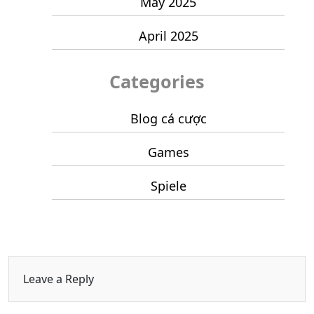
May 2025
April 2025
Categories
Blog cá cược
Games
Spiele
Leave a Reply