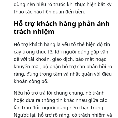
dùng nên hiểu rõ trước khi thực hiện bất kỳ
thao tác nào liên quan đến tiền.
Hỗ trợ khách hàng phản ánh
trách nhiệm
Hỗ trợ khách hàng là yếu tố thể hiện độ tin
cậy trong thực tế. Khi người dùng gặp vấn
đề với tài khoản, giao dịch, bảo mật hoặc
khuyến mãi, bộ phận hỗ trợ cần phản hồi rõ
ràng, đúng trọng tâm và nhất quán với điều
khoản công bố.
Nếu hỗ trợ trả lời chung chung, né tránh
hoặc đưa ra thông tin khác nhau giữa các
lần trao đổi, người dùng nên thận trọng.
Ngược lại, hỗ trợ rõ ràng, có trách nhiệm và