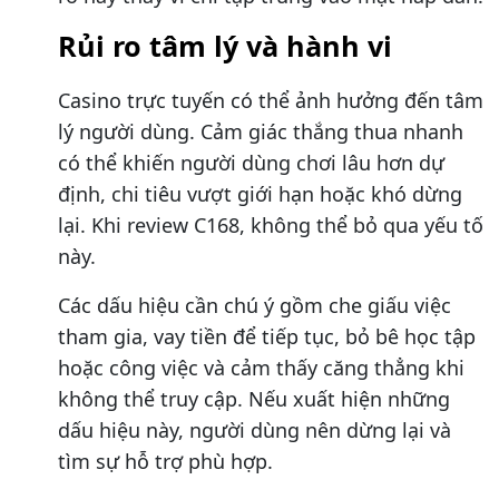
Rủi ro tâm lý và hành vi
Casino trực tuyến có thể ảnh hưởng đến tâm
lý người dùng. Cảm giác thắng thua nhanh
có thể khiến người dùng chơi lâu hơn dự
định, chi tiêu vượt giới hạn hoặc khó dừng
lại. Khi review C168, không thể bỏ qua yếu tố
này.
Các dấu hiệu cần chú ý gồm che giấu việc
tham gia, vay tiền để tiếp tục, bỏ bê học tập
hoặc công việc và cảm thấy căng thẳng khi
không thể truy cập. Nếu xuất hiện những
dấu hiệu này, người dùng nên dừng lại và
tìm sự hỗ trợ phù hợp.