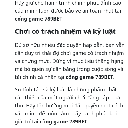
Hãy giữ cho hành trình chinh phục đỉnh cao
của mình luôn được bảo vệ an toàn nhất tại
cổng game 789BET
.
Chơi có trách nhiệm và kỷ luật
Dù sở hữu nhiều đặc quyền hấp dẫn, bạn vẫn
cần duy trì thái độ chơi game có trách nhiệm
và chừng mực. Đừng vì mục tiêu thăng hạng
mà bỏ quên sự cân bằng trong cuộc sống và
tài chính cá nhân tại
cổng game 789BET
.
Sự tỉnh táo và kỷ luật là những phẩm chất
cần thiết của một người chơi đẳng cấp thực
thụ. Hãy tận hưởng mọi đặc quyền một cách
văn minh để luôn cảm thấy hạnh phúc khi
giải trí tại
cổng game 789BET
.