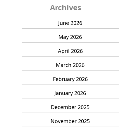
Archives
June 2026
May 2026
April 2026
March 2026
February 2026
January 2026
December 2025
November 2025