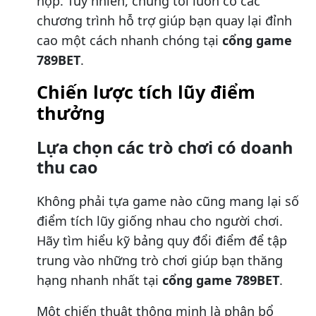
hợp. Tuy nhiên, chúng tôi luôn có các
chương trình hỗ trợ giúp bạn quay lại đỉnh
cao một cách nhanh chóng tại
cổng game
789BET
.
Chiến lược tích lũy điểm
thưởng
Lựa chọn các trò chơi có doanh
thu cao
Không phải tựa game nào cũng mang lại số
điểm tích lũy giống nhau cho người chơi.
Hãy tìm hiểu kỹ bảng quy đổi điểm để tập
trung vào những trò chơi giúp bạn thăng
hạng nhanh nhất tại
cổng game 789BET
.
Một chiến thuật thông minh là phân bổ