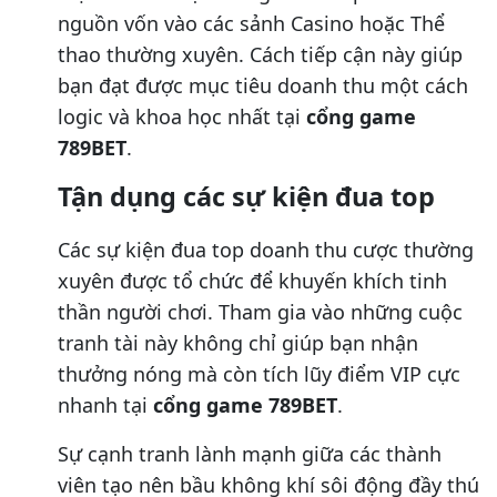
nguồn vốn vào các sảnh Casino hoặc Thể
thao thường xuyên. Cách tiếp cận này giúp
bạn đạt được mục tiêu doanh thu một cách
logic và khoa học nhất tại
cổng game
789BET
.
Tận dụng các sự kiện đua top
Các sự kiện đua top doanh thu cược thường
xuyên được tổ chức để khuyến khích tinh
thần người chơi. Tham gia vào những cuộc
tranh tài này không chỉ giúp bạn nhận
thưởng nóng mà còn tích lũy điểm VIP cực
nhanh tại
cổng game 789BET
.
Sự cạnh tranh lành mạnh giữa các thành
viên tạo nên bầu không khí sôi động đầy thú