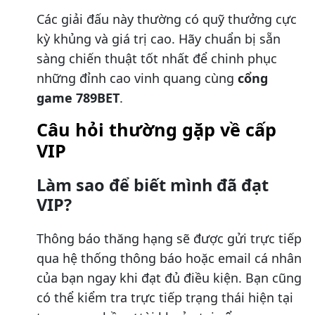
Các giải đấu này thường có quỹ thưởng cực
kỳ khủng và giá trị cao. Hãy chuẩn bị sẵn
sàng chiến thuật tốt nhất để chinh phục
những đỉnh cao vinh quang cùng
cổng
game 789BET
.
Câu hỏi thường gặp về cấp
VIP
Làm sao để biết mình đã đạt
VIP?
Thông báo thăng hạng sẽ được gửi trực tiếp
qua hệ thống thông báo hoặc email cá nhân
của bạn ngay khi đạt đủ điều kiện. Bạn cũng
có thể kiểm tra trực tiếp trạng thái hiện tại