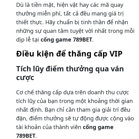
Dù là tiền mặt, hiện vật hay các mã quay
thưởng miễn phí, tất cả đều mang giá trị
thiết thực. Hãy chuẩn bị tinh thần để nhận
những sự quan tâm tuyệt vời nhất trong mỗi
dịp lễ tại
cổng game 789BET
.
Điều kiện để thăng cấp VIP
Tích lũy điểm thưởng qua ván
cược
Cơ chế thăng cấp dựa trên doanh thu cược
tích lũy của bạn trong một khoảng thời gian
nhất định. Bạn chỉ cần tham gia giải trí đều
đặn, điểm thưởng sẽ tự động được cộng vào
tài khoản của thành viên
cổng game
789BET
.