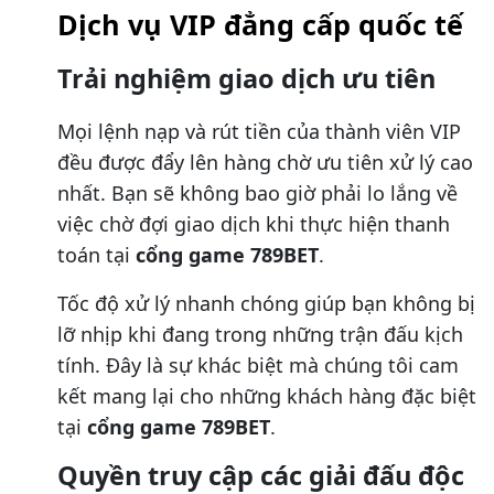
Dịch vụ VIP đẳng cấp quốc tế
Trải nghiệm giao dịch ưu tiên
Mọi lệnh nạp và rút tiền của thành viên VIP
đều được đẩy lên hàng chờ ưu tiên xử lý cao
nhất. Bạn sẽ không bao giờ phải lo lắng về
việc chờ đợi giao dịch khi thực hiện thanh
toán tại
cổng game 789BET
.
Tốc độ xử lý nhanh chóng giúp bạn không bị
lỡ nhịp khi đang trong những trận đấu kịch
tính. Đây là sự khác biệt mà chúng tôi cam
kết mang lại cho những khách hàng đặc biệt
tại
cổng game 789BET
.
Quyền truy cập các giải đấu độc