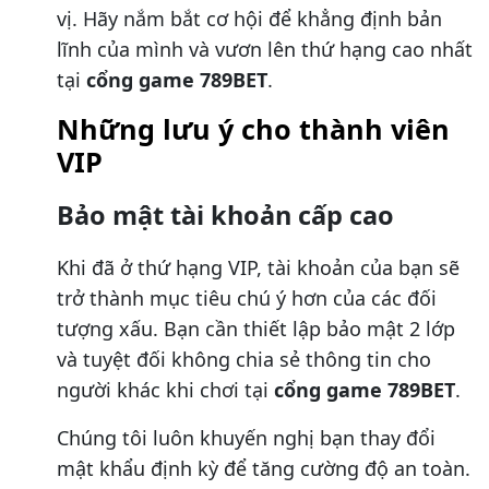
vị. Hãy nắm bắt cơ hội để khẳng định bản
lĩnh của mình và vươn lên thứ hạng cao nhất
tại
cổng game 789BET
.
Những lưu ý cho thành viên
VIP
Bảo mật tài khoản cấp cao
Khi đã ở thứ hạng VIP, tài khoản của bạn sẽ
trở thành mục tiêu chú ý hơn của các đối
tượng xấu. Bạn cần thiết lập bảo mật 2 lớp
và tuyệt đối không chia sẻ thông tin cho
người khác khi chơi tại
cổng game 789BET
.
Chúng tôi luôn khuyến nghị bạn thay đổi
mật khẩu định kỳ để tăng cường độ an toàn.