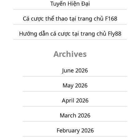
Tuyến Hiện Đại
Cá cược thể thao tại trang chủ F168
Hướng dẫn cá cược tại trang chủ Fly88
Archives
June 2026
May 2026
April 2026
March 2026
February 2026