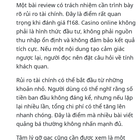
Một bài review có trách nhiệm cần trình bày
rõ rủi ro tài chính. Đây là điểm rất quan
trọng khi đánh giá f168. Casino online không
phải là hình thức đầu tư, không phải nguồn
thu nhập ổn định và không đảm bảo kết quả
tích cực. Nếu một nội dung tạo cảm giác
ngược lại, người đọc nên đặt câu hỏi về tính
khách quan.
Rủi ro tài chính có thể bắt đầu từ những
khoản nhỏ. Người dùng có thể nghĩ rằng số
tiền ban đầu không đáng kể, nhưng nếu lặp
lại nhiều lần, tổng chi phí có thể tăng lên
nhanh chóng. Đây là điểm mà nhiều bài viết
quảng bá thường không nhấn mạnh đủ.
Tâm lý gỡ gạc cũng cần được xem là một