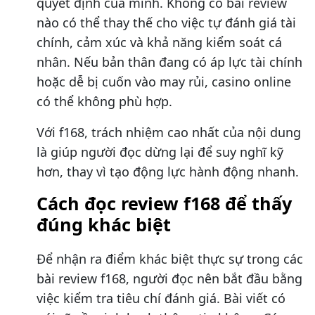
quyết định của mình. Không có bài review
nào có thể thay thế cho việc tự đánh giá tài
chính, cảm xúc và khả năng kiểm soát cá
nhân. Nếu bản thân đang có áp lực tài chính
hoặc dễ bị cuốn vào may rủi, casino online
có thể không phù hợp.
Với f168, trách nhiệm cao nhất của nội dung
là giúp người đọc dừng lại để suy nghĩ kỹ
hơn, thay vì tạo động lực hành động nhanh.
Cách đọc review f168 để thấy
đúng khác biệt
Để nhận ra điểm khác biệt thực sự trong các
bài review f168, người đọc nên bắt đầu bằng
việc kiểm tra tiêu chí đánh giá. Bài viết có