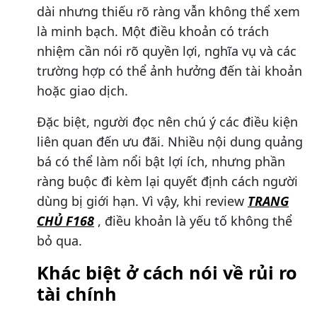
dài nhưng thiếu rõ ràng vẫn không thể xem
là minh bạch. Một điều khoản có trách
nhiệm cần nói rõ quyền lợi, nghĩa vụ và các
trường hợp có thể ảnh hưởng đến tài khoản
hoặc giao dịch.
Đặc biệt, người đọc nên chú ý các điều kiện
liên quan đến ưu đãi. Nhiều nội dung quảng
bá có thể làm nổi bật lợi ích, nhưng phần
ràng buộc đi kèm lại quyết định cách người
dùng bị giới hạn. Vì vậy, khi review
TRANG
CHỦ F168
, điều khoản là yếu tố không thể
bỏ qua.
Khác biệt ở cách nói về rủi ro
tài chính