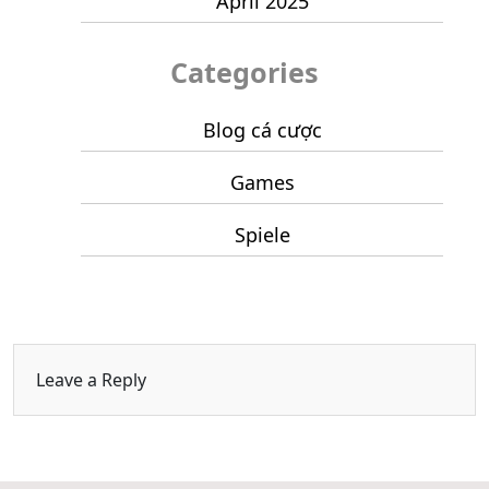
April 2025
Categories
Blog cá cược
Games
Spiele
Leave a Reply