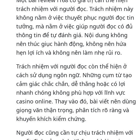
Một bài review f168 có giá trị cần thể hiện
trách nhiệm với người đọc. Trách nhiệm này
không nằm ở việc thuyết phục người đọc tin
tưởng, mà nằm ở việc giúp người đọc có đủ
thông tin để tự đánh giá. Nội dung không
nên thúc giục hành động, không nên hứa
hẹn lợi ích và không nên làm nhẹ rủi ro.
Trách nhiệm với người đọc còn thể hiện ở
cách sử dụng ngôn ngữ. Những cụm từ tạo
cảm giác chắc chắn, dễ thắng hoặc có lợi
nhanh chóng không phù hợp với lĩnh vực
casino online. Thay vào đó, bài viết nên dùng
giọng văn thận trọng, phân tích rõ ràng và
khuyến khích kiểm chứng.
Người đọc cũng cần tự chịu trách nhiệm với