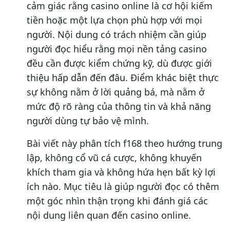
cảm giác rằng casino online là cơ hội kiếm
tiền hoặc một lựa chọn phù hợp với mọi
người. Nội dung có trách nhiệm cần giúp
người đọc hiểu rằng mọi nền tảng casino
đều cần được kiểm chứng kỹ, dù được giới
thiệu hấp dẫn đến đâu. Điểm khác biệt thực
sự không nằm ở lời quảng bá, mà nằm ở
mức độ rõ ràng của thông tin và khả năng
người dùng tự bảo vệ mình.
Bài viết này phân tích f168 theo hướng trung
lập, không cổ vũ cá cược, không khuyến
khích tham gia và không hứa hẹn bất kỳ lợi
ích nào. Mục tiêu là giúp người đọc có thêm
một góc nhìn thận trọng khi đánh giá các
nội dung liên quan đến casino online.