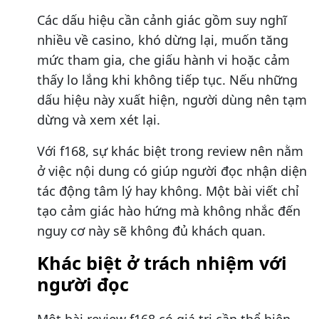
Các dấu hiệu cần cảnh giác gồm suy nghĩ
nhiều về casino, khó dừng lại, muốn tăng
mức tham gia, che giấu hành vi hoặc cảm
thấy lo lắng khi không tiếp tục. Nếu những
dấu hiệu này xuất hiện, người dùng nên tạm
dừng và xem xét lại.
Với f168, sự khác biệt trong review nên nằm
ở việc nội dung có giúp người đọc nhận diện
tác động tâm lý hay không. Một bài viết chỉ
tạo cảm giác hào hứng mà không nhắc đến
nguy cơ này sẽ không đủ khách quan.
Khác biệt ở trách nhiệm với
người đọc