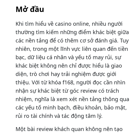
Mở đầu
Khi tìm hiểu về casino online, nhiều người
thường tìm kiếm những điểm khác biệt giữa
các nền tảng để có thêm cơ sở đánh giá. Tuy
nhiên, trong một lĩnh vực liên quan đến tiền
bạc, dữ liệu cá nhân và yếu tố may rủi, sự
khác biệt không nên chỉ được hiểu là giao
diện, trò chơi hay trải nghiệm được giới
thiệu. Với từ khóa f168, người đọc cần nhìn
nhận sự khác biệt từ góc review có trách
nhiệm, nghĩa là xem xét nền tảng thông qua
các yếu tố minh bạch, điều khoản, bảo mật,
rủi ro tài chính và tác động tâm lý.
Một bài review khách quan không nên tạo