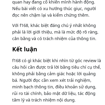
quan hay đang cố khiến mình hành động.
Nếu bài viết có xu hướng thúc giục, người
đọc nên chậm lại và kiểm chứng thêm.
Với f168, khác biệt đáng chú ý nhất không
phải là lời giới thiệu, mà là mức độ rõ ràng,
cân bằng và có trách nhiệm của thông tin.
Kết luận
f168 có gì khác biệt khi nhìn từ góc review là
câu hỏi cần được trả lời bằng tiêu chí cụ thể,
không phải bằng cảm giác hoặc lời quảng
bá. Người đọc cần xem xét trải nghiệm,
minh bạch thông tin, điều khoản sử dụng,
rủi ro tài chính, bảo mật dữ liệu, tác động
tâm lý và trách nhiệm nội dung.