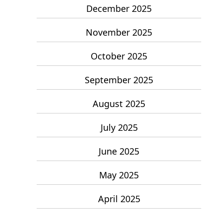
December 2025
November 2025
October 2025
September 2025
August 2025
July 2025
June 2025
May 2025
April 2025