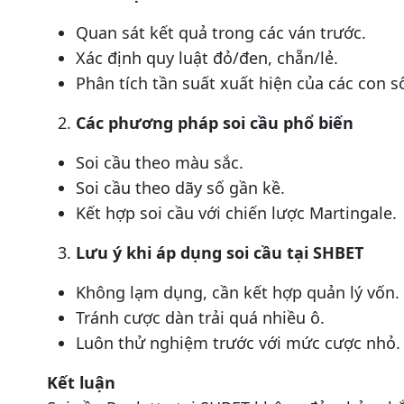
Quan sát kết quả trong các ván trước.
Xác định quy luật đỏ/đen, chẵn/lẻ.
Phân tích tần suất xuất hiện của các con s
Các phương pháp soi cầu phổ biến
Soi cầu theo màu sắc.
Soi cầu theo dãy số gần kề.
Kết hợp soi cầu với chiến lược Martingale.
Lưu ý khi áp dụng soi cầu tại SHBET
Không lạm dụng, cần kết hợp quản lý vốn.
Tránh cược dàn trải quá nhiều ô.
Luôn thử nghiệm trước với mức cược nhỏ.
Kết luận