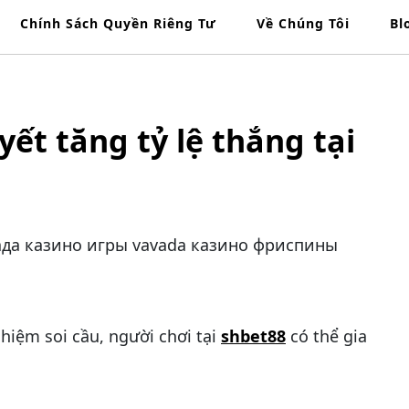
Chính Sách Quyền Riêng Tư
Về Chúng Tôi
Bl
yết tăng tỷ lệ thắng tại
ghiệm soi cầu, người chơi tại
shbet88
có thể gia