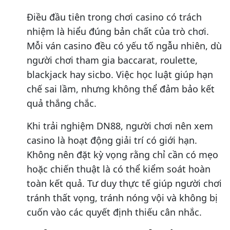
Điều đầu tiên trong chơi casino có trách
nhiệm là hiểu đúng bản chất của trò chơi.
Mỗi ván casino đều có yếu tố ngẫu nhiên, dù
người chơi tham gia baccarat, roulette,
blackjack hay sicbo. Việc học luật giúp hạn
chế sai lầm, nhưng không thể đảm bảo kết
quả thắng chắc.
Khi trải nghiệm DN88, người chơi nên xem
casino là hoạt động giải trí có giới hạn.
Không nên đặt kỳ vọng rằng chỉ cần có mẹo
hoặc chiến thuật là có thể kiểm soát hoàn
toàn kết quả. Tư duy thực tế giúp người chơi
tránh thất vọng, tránh nóng vội và không bị
cuốn vào các quyết định thiếu cân nhắc.