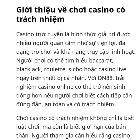
Giới thiệu về chơi casino có
trách nhiệm
Casino trực tuyến là hình thức giải trí được
nhiều người quan tâm nhờ sự tiện lợi, đa
dạng trò chơi và khả năng truy cập linh hoạt.
Người chơi có thể tìm hiểu baccarat,
blackjack, roulette, sicbo hoặc casino live
ngay trên thiết bị cá nhân. Với DN88, trải
nghiệm casino online có thể trở nên sinh
động hơn nếu người chơi biết cách tiếp cận
đúng đắn, an toàn và có trách nhiệm.
Chơi casino có trách nhiệm không chỉ là biết
luật chơi, mà còn là biết giới hạn của bản
thân. Người tham gia cần hiểu rằng casino