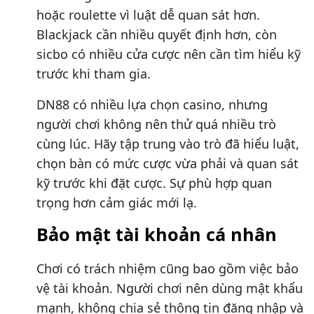
hoặc roulette vì luật dễ quan sát hơn.
Blackjack cần nhiều quyết định hơn, còn
sicbo có nhiều cửa cược nên cần tìm hiểu kỹ
trước khi tham gia.
DN88 có nhiều lựa chọn casino, nhưng
người chơi không nên thử quá nhiều trò
cùng lúc. Hãy tập trung vào trò đã hiểu luật,
chọn bàn có mức cược vừa phải và quan sát
kỹ trước khi đặt cược. Sự phù hợp quan
trọng hơn cảm giác mới lạ.
Bảo mật tài khoản cá nhân
Chơi có trách nhiệm cũng bao gồm việc bảo
vệ tài khoản. Người chơi nên dùng mật khẩu
mạnh, không chia sẻ thông tin đăng nhập và