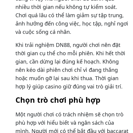
nhiều thời gian nếu không tự kiểm soát.
Chơi quá lâu có thể làm giảm sự tập trung,
ảnh hưởng đến công việc, học tập, nghỉ ngơi
và cuộc sống cá nhân.
Khi trải nghiệm DN88, người chơi nên đặt
thời gian cụ thể cho mỗi phiên. Khi hết thời
gian, cần dừng lại đúng kế hoạch. Không
nên kéo dài phiên chơi chỉ vì đang thắng
hoặc muốn gỡ lại sau khi thua. Thời gian
hợp lý giúp casino giữ đúng vai trò giải trí.
Chọn trò chơi phù hợp
Một người chơi có trách nhiệm sẽ chọn trò
phù hợp với hiểu biết và ngân sách của
mình. Người mới có thể bắt đầu với baccarat