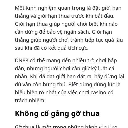
Một kinh nghiệm quan trọng là đặt giới hạn
thắng và giới hạn thua trước khi bắt đầu.
Giới hạn thua giúp người chơi biết khi nào
cần dừng để bảo vệ ngân sách. Giới hạn
thắng giúp người chơi tránh tiếp tục quá lâu
sau khi đã có kết quả tích cực.
DN88 có thể mang đến nhiều trò chơi hấp
dẫn, nhưng người chơi cần giữ kỷ luật cá
nhân. Khi đã đạt giới hạn đặt ra, hãy dừng lại
dù vẫn còn hứng thú. Biết dừng đúng lúc là
biểu hiện rõ nhất của việc chơi casino có
trách nhiệm.
Không cố gắng gỡ thua
Gỡ thua là một trong những hành vi rủi ro