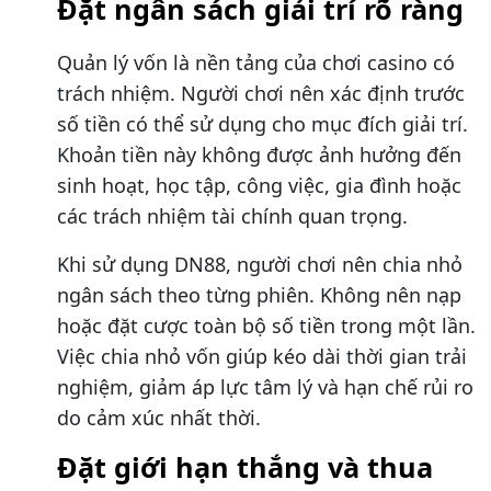
Đặt ngân sách giải trí rõ ràng
Quản lý vốn là nền tảng của chơi casino có
trách nhiệm. Người chơi nên xác định trước
số tiền có thể sử dụng cho mục đích giải trí.
Khoản tiền này không được ảnh hưởng đến
sinh hoạt, học tập, công việc, gia đình hoặc
các trách nhiệm tài chính quan trọng.
Khi sử dụng DN88, người chơi nên chia nhỏ
ngân sách theo từng phiên. Không nên nạp
hoặc đặt cược toàn bộ số tiền trong một lần.
Việc chia nhỏ vốn giúp kéo dài thời gian trải
nghiệm, giảm áp lực tâm lý và hạn chế rủi ro
do cảm xúc nhất thời.
Đặt giới hạn thắng và thua