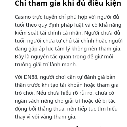
Chỉ tham gia khi đủ điều kiện
Casino trực tuyến chỉ phù hợp với người đủ
tuổi theo quy định pháp luật và có khả năng
kiểm soát tài chính cá nhân. Người chưa đủ
tuổi, người chưa tự chủ tài chính hoặc người
đang gặp áp lực tâm lý không nên tham gia.
Đây là nguyên tắc quan trọng để giữ môi
trường giải trí lành mạnh.
Với DN88, người chơi cần tự đánh giá bản
thân trước khi tạo tài khoản hoặc tham gia
trò chơi. Nếu chưa hiểu rõ rủi ro, chưa có
ngân sách riêng cho giải trí hoặc dễ bị tác
động bởi thắng thua, nên tiếp tục tìm hiểu
thay vì vội vàng tham gia.