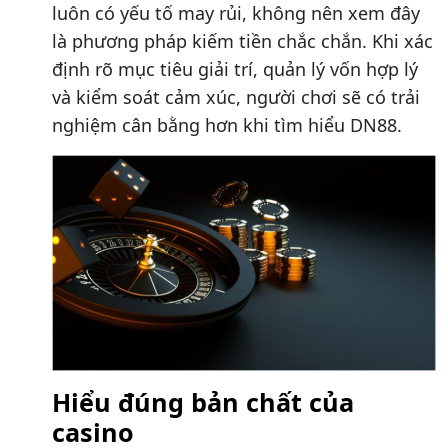
luôn có yếu tố may rủi, không nên xem đây
là phương pháp kiếm tiền chắc chắn. Khi xác
định rõ mục tiêu giải trí, quản lý vốn hợp lý
và kiểm soát cảm xúc, người chơi sẽ có trải
nghiệm cân bằng hơn khi tìm hiểu DN88.
Hiểu đúng bản chất của
casino