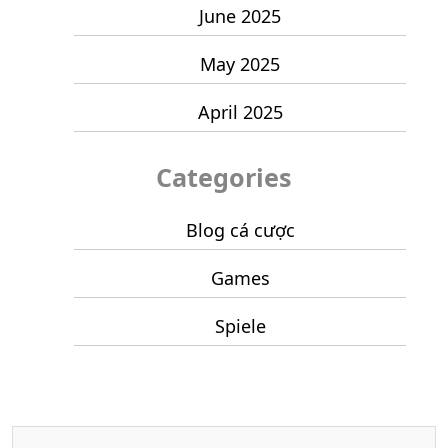
June 2025
May 2025
April 2025
Categories
Blog cá cược
Games
Spiele