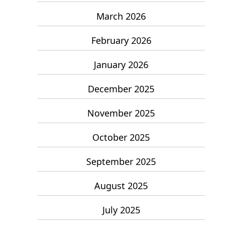
March 2026
February 2026
January 2026
December 2025
November 2025
October 2025
September 2025
August 2025
July 2025