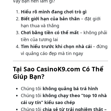
Vậy bạn nên làm gì?
Hiểu rõ mình đang chơi trò gì
Biết giới hạn của bản thân
– đặt giới
hạn thua và thắng
Chơi bằng tiền có thể mất
– không phải
tiền của tương lai
Tìm hiểu trước khi chọn nhà cái
– đừng
vì quảng cáo đẹp mà tin ngay
Tại Sao CasinoK9.com Có Thể
Giúp Bạn?
Chúng tôi
không quảng bá trá hình
Chúng tôi
không chạy theo “top 10 nhà
cái uy tín” kiểu sao chép
Chúng tôi
chia sẻ từ trải nghiệm thật –