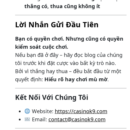
thắng có, thua cũng không ít
Lời Nhắn Gửi Đầu Tiên
Bạn có quyền chơi. Nhưng cũng có quyền
kiểm soát cuộc chơi.
Nếu bạn đã ở đây – hãy đọc blog của chúng
tôi trước khi đặt cược vào bất kỳ trò nào.
Bởi vì thắng hay thua – đều bắt đầu từ một
quyết định:
Hiểu rõ hay chơi mù mờ
.
Kết Nối Với Chúng Tôi
Website:
https://casinok9.com
Email:
contact@casinok9.com