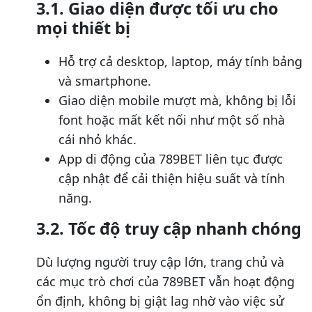
3.1. Giao diện được tối ưu cho
mọi thiết bị
Hỗ trợ cả desktop, laptop, máy tính bảng
và smartphone.
Giao diện mobile mượt mà, không bị lỗi
font hoặc mất kết nối như một số nhà
cái nhỏ khác.
App di động của 789BET liên tục được
cập nhật để cải thiện hiệu suất và tính
năng.
3.2. Tốc độ truy cập nhanh chóng
Dù lượng người truy cập lớn, trang chủ và
các mục trò chơi của 789BET vẫn hoạt động
ổn định, không bị giật lag nhờ vào việc sử