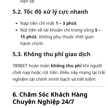
tiện lợi
5.2. Tốc độ xử lý cực nhanh
Nạp tiền chỉ mất
1 – 3 phút
Rút tiền về tài khoản chỉ trong vòng
5 –
15 phút
, không phụ thuộc thời gian
hành chính
5.3. Không thu phí giao dịch
789BET hoàn toàn
không thu phí
khi người
chơi nạp hoặc rút tiền. Điều này mang lại trải
nghiệm tài chính minh bạch và tiết kiệm.
6. Chăm Sóc Khách Hàng
Chuyên Nghiệp 24/7