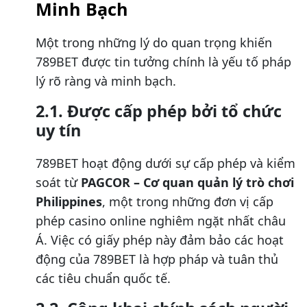
Minh Bạch
Một trong những lý do quan trọng khiến
789BET được tin tưởng chính là yếu tố pháp
lý rõ ràng và minh bạch.
2.1. Được cấp phép bởi tổ chức
uy tín
789BET hoạt động dưới sự cấp phép và kiểm
soát từ
PAGCOR – Cơ quan quản lý trò chơi
Philippines
, một trong những đơn vị cấp
phép casino online nghiêm ngặt nhất châu
Á. Việc có giấy phép này đảm bảo các hoạt
động của 789BET là hợp pháp và tuân thủ
các tiêu chuẩn quốc tế.