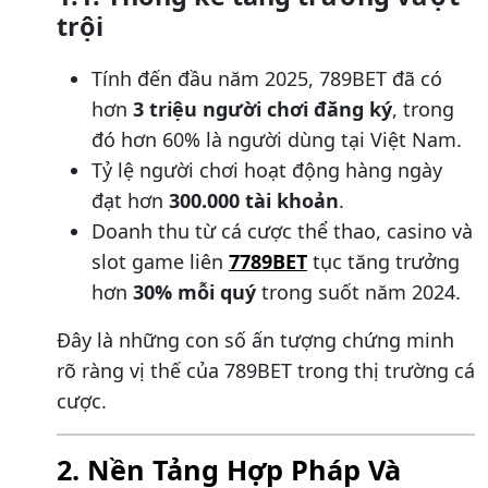
trội
Tính đến đầu năm 2025, 789BET đã có
hơn
3 triệu người chơi đăng ký
, trong
đó hơn 60% là người dùng tại Việt Nam.
Tỷ lệ người chơi hoạt động hàng ngày
đạt hơn
300.000 tài khoản
.
Doanh thu từ cá cược thể thao, casino và
slot game liên
7789BET
tục tăng trưởng
hơn
30% mỗi quý
trong suốt năm 2024.
Đây là những con số ấn tượng chứng minh
rõ ràng vị thế của 789BET trong thị trường cá
cược.
2. Nền Tảng Hợp Pháp Và