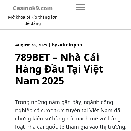
Skip
Casinok9.com
to
content
Mở khóa bí kíp thắng lớn
dễ dàng
adminpbn
August 28, 2025
|
by
789BET – Nhà Cái
Hàng Đầu Tại Việt
Nam 2025
Trong những năm gần đây, ngành công
nghiệp cá cược trực tuyến tại Việt Nam đã
chứng kiến sự bùng nổ mạnh mẽ với hàng
loạt nhà cái quốc tế tham gia vào thị trường.