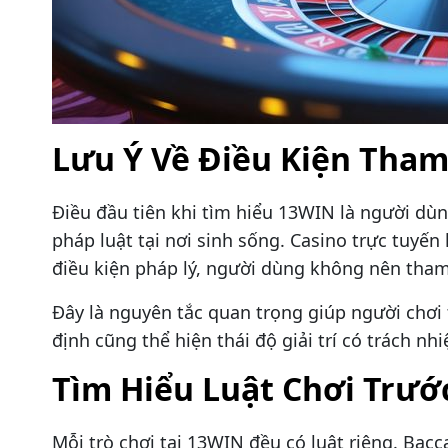
Lưu Ý Về Điều Kiện Tham
Điều đầu tiên khi tìm hiểu 13WIN là người dù
pháp luật tại nơi sinh sống. Casino trực tuyế
điều kiện pháp lý, người dùng không nên tham
Đây là nguyên tắc quan trọng giúp người chơi t
định cũng thể hiện thái độ giải trí có trách n
Tìm Hiểu Luật Chơi Trướ
Mỗi trò chơi tại 13WIN đều có luật riêng. Bacc