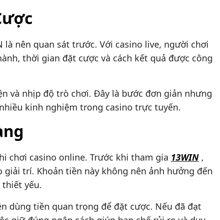
Cược
 là nên quan sát trước. Với casino live, người chơi
hành, thời gian đặt cược và cách kết quả được công
ện và nhịp độ trò chơi. Đây là bước đơn giản nhưng
 nhiều kinh nghiệm trong casino trực tuyến.
àng
hi chơi casino online. Trước khi tham gia
13WIN
,
o giải trí. Khoản tiền này không nên ảnh hưởng đến
 thiết yếu.
n dùng tiền quan trọng để đặt cược. Nếu đã đạt