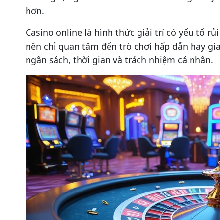
hơn.
Casino online là hình thức giải trí có yếu tố r
nên chỉ quan tâm đến trò chơi hấp dẫn hay gi
ngân sách, thời gian và trách nhiệm cá nhân.