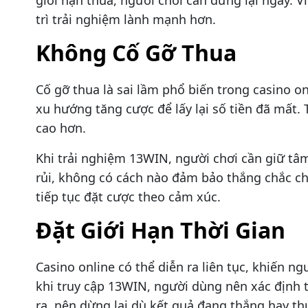
giới hạn thua, người chơi cần dừng lại ngay. V
trì trải nghiệm lành mạnh hơn.
Không Cố Gỡ Thua
Cố gỡ thua là sai lầm phổ biến trong casino on
xu hướng tăng cược để lấy lại số tiền đã mất.
cao hơn.
Khi trải nghiệm 13WIN, người chơi cần giữ tâm
rủi, không có cách nào đảm bảo thắng chắc ch
tiếp tục đặt cược theo cảm xúc.
Đặt Giới Hạn Thời Gian
Casino online có thể diễn ra liên tục, khiến ng
khi truy cập 13WIN, người dùng nên xác định thờ
ra, nên dừng lại dù kết quả đang thắng hay th