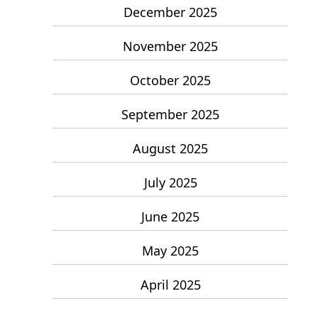
December 2025
November 2025
October 2025
September 2025
August 2025
July 2025
June 2025
May 2025
April 2025