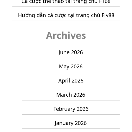
Cá cược thể thao tại trang chủ F168
Hướng dẫn cá cược tại trang chủ Fly88
Archives
June 2026
May 2026
April 2026
March 2026
February 2026
January 2026