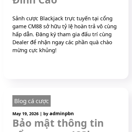
Sảnh cược Blackjack trực tuyến tại cổng
game CM88 sở hữu tỷ lệ hoàn trả vô cùng
hấp dẫn. Đăng ký tham gia đấu trí cùng
Dealer để nhận ngay các phần quà chào
mừng cực khủng!
Read More
Blog cá cược
adminpbn
May 19, 2026
|
by
Bảo mật thông tin