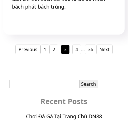
bách phát bách trúng.
Read More
Posts
Page
Page
Page
Page
Page
Previous
1
2
3
4
…
36
Next
pagination
Search
Search
Recent Posts
Chơi Đá Gà Tại Trang Chủ DN88